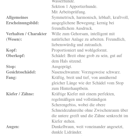
Wasserhunde.
Sektion 1 Apportierhunde.
Mit Arbeitsprüfung.
Allgemeines
Symmetrisch, harmonisch, lebhaft, kraftvoll,
Erscheinungsbild:
ausgeglichene Bewegung; kernig bei
freundlichem Ausdruck.
Verhalten / Charakter
Wille zum Gehorsam, intelligent mit
(Wesen):
natürlicher Anlage zu arbeiten. Freundlich,
liebenswürdig und zutraulich.
Kopf:
Proportioniert und wohlgeformt.
Oberkopf:
Schädel: Breit ohne grob zu sein, gut auf
dem Hals sitzend.
Stop:
Ausgeprägt.
Gesichtsschädel:
Nasenschwamm: Vorzugsweise schwarz.
Fang:
Kräftig, breit und tief, von annähernd
gleicher Länge wie der Schädel vom Stop
zum Hinterhauptbein.
Kiefer / Zähne:
Kräftige Kiefer mit einem perfekten,
regelmäßigen und vollständigen
Scherengebiss, wobei die obere
Schneidezahnreihe ohne Zwischenraum über
die untere greift und die Zähne senkrecht im
Kiefer stehen.
Augen:
Dunkelbraun, weit voneinander angesetzt,
dunkle Lidränder.