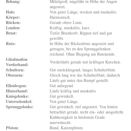
Behang:
Mittelgroß, ungefähr in Höhe der Augen
angesetzt.
Hals:
Von guter Länge, trocken und muskulös.
Körper:
Harmonisch.
Rücken:
Gerade obere Linie.
Lenden:
Kräftig, muskulös, kurz.
Brust:
Tiefer Brustkorb. Rippen tief und gut
gewölbt.
Rute:
In Höhe der Rückenlinie angesetzt und
getragen, bis zu den Sprunggelenken
reichend. Ohne Biegung am Rutenende.
Gliedmaßen
Vorderläufe gerade mit kräftigen Knochen.
Vorderhand:
Schultern:
Gut zurückliegend, langes Schulterblatt.
Oberarm:
Gleich lang wie das Schulterblatt; dadurch
Läufe gut unter den Rumpf gestellt.
Ellenbogen:
Gut anliegend.
Hinterhand:
Läufe kräftig und muskulös.
Kniegelenke:
Gut gewinkelt.
Unterschenkel:
Von guter Länge.
Sprunggelenke:
Gut gewinkelt, tief angesetzt. Von hinten
betrachtet gerade, nicht ein- oder ausgedreht.
Kuhhessigkeit in höchstem Grade
unerwünscht.
Pfoten:
Rund, Katzenpfoten.