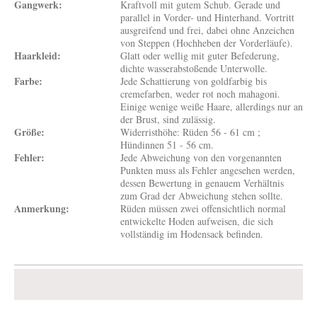
Gangwerk:
Kraftvoll mit gutem Schub. Gerade und
parallel in Vorder- und Hinterhand. Vortritt
ausgreifend und frei, dabei ohne Anzeichen
von Steppen (Hochheben der Vorderläufe).
Haarkleid:
Glatt oder wellig mit guter Befederung,
dichte wasserabstoßende Unterwolle.
Farbe:
Jede Schattierung von goldfarbig bis
cremefarben, weder rot noch mahagoni.
Einige wenige weiße Haare, allerdings nur an
der Brust, sind zulässig.
Größe:
Widerristhöhe: Rüden 56 - 61 cm ;
Hündinnen 51 - 56 cm.
Fehler:
Jede Abweichung von den vorgenannten
Punkten muss als Fehler angesehen werden,
dessen Bewertung in genauem Verhältnis
zum Grad der Abweichung stehen sollte.
Anmerkung:
Rüden müssen zwei offensichtlich normal
entwickelte Hoden aufweisen, die sich
vollständig im Hodensack befinden.